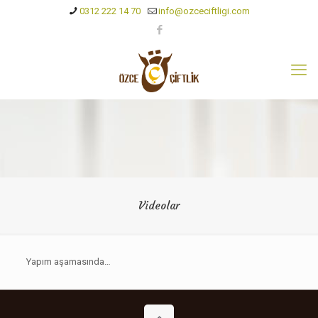
0312 222 14 70
info@ozceciftligi.com
Videolar
Yapım aşamasında…